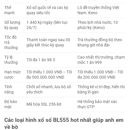
Thế
Xổ số quốc tế và các kỳ
Lô đề truyền thống Việt
mạnh
quay siêu tốc
Nam. Keno
Số lượng
1.440 kỳ/ngày (liên tục
Theo lịch nhà nước, 10
kỳ quay
24/7)
phút/kỳ (Keno)
Tốc độ
Thanh toán ngay sau 30
Trả thưởng đồng bộ theo
trả
giây kết thúc kỳ quay
khung giờ nhà đài
thưởng
Tỷ lệ
Cao nhất thị trường, chạm
Tối đa 1 ăn 98.5
thưởng
mốc 1 ăn 999
Hạn mức
Tối thiểu 1.000 VNĐ – Tối
Tối thiểu 1.000 VNĐ – Tối
cược
đa 500.000.000 VNĐ
đa 200.000.000 VNĐ
Tính
Chốt số nhanh, lưu bộ số
Thống kê vị trí đẹp, hiển thị
năng
yêu thích
bảng lô gan
Độ bảo
Hệ thống bảo mật xác
Mã hóa SSL 256-bit
mật
thực OTP
Các loại hình xổ số BL555 hot nhất giúp anh em
về bờ