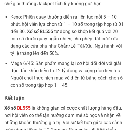
chế giải thưởng Jackpot tích lũy không giới hạn.
Keno: Phiên quay thưởng diễn ra liên tục mỗi 5 – 10
phút, hội viên lựa chọn từ 1 – 10 số trong tập hợp từ 01
đến 80.
Xổ số BL555
tự động so khớp kết quả với 20
con số được quay ngẫu nhiên, cho phép đặt cược đa
dạng các cửa phụ như Chẵn/Lẻ, Tài/Xỉu, Ngũ hành với
tỷ lệ thắng lên đến 50%.
Mega 6/45: Sản phẩm mang lại cơ hội đổi đời với giải
độc đắc khởi điểm từ 12 tỷ đồng và cộng dồn liên tục.
Người chơi thực hiện mua vé điện tử bằng cách chọn 6
con số trong tập hợp 1 – 45.
Kết luận
Xổ số
BL555
là không gian cá cược chất lượng hàng đầu,
nơi hội viên có thể tận hưởng đam mê số học và nhận về
những khoản thưởng giá trị. Với sự kết hợp giữa các sảnh
cược danh tiếng là TC Gaming, Gameplay, BL555 chắc