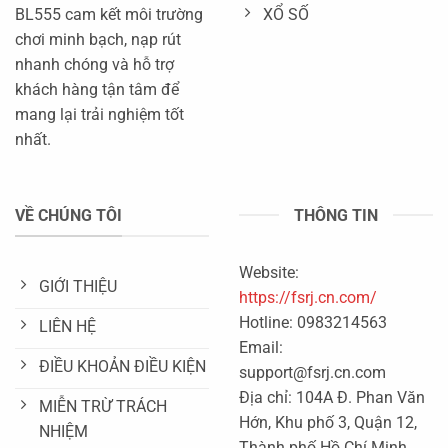
XỔ SỐ
BL555 cam kết môi trường
chơi minh bạch, nạp rút
nhanh chóng và hỗ trợ
khách hàng tận tâm để
mang lại trải nghiệm tốt
nhất.
VỀ CHÚNG TÔI
THÔNG TIN
Website:
GIỚI THIỆU
https://fsrj.cn.com/
Hotline: 0983214563
LIÊN HỆ
Email:
ĐIỀU KHOẢN ĐIỀU KIỆN
support@fsrj.cn.com
Địa chỉ: 104A Đ. Phan Văn
MIỄN TRỪ TRÁCH
Hớn, Khu phố 3, Quận 12,
NHIỆM
Thành phố Hồ Chí Minh,