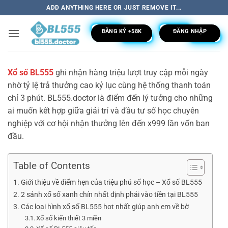
Bỏ
ADD ANYTHING HERE OR JUST REMOVE IT...
qua
nội
ĐĂNG KÝ +58K
ĐĂNG NHẬP
dung
Xổ số BL555
ghi nhận hàng triệu lượt truy cập mỗi ngày
nhờ tỷ lệ trả thưởng cao kỷ lục cùng hệ thống thanh toán
chỉ 3 phút. BL555.doctor là điểm đến lý tưởng cho những
ai muốn kết hợp giữa giải trí và đầu tư số học chuyên
nghiệp với cơ hội nhận thưởng lên đến x999 lần vốn ban
đầu.
Table of Contents
Giới thiệu về điểm hẹn của triệu phú số học – Xổ số BL555
2 sảnh xổ số xanh chín nhất định phải vào tiền tại BL555
Các loại hình xổ số BL555 hot nhất giúp anh em về bờ
Xổ số kiến thiết 3 miền