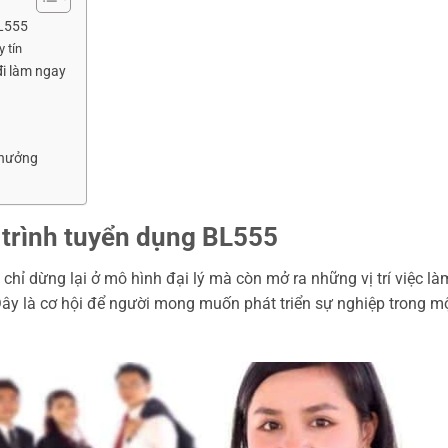
BL555
y tín
đi làm ngay
thưởng
g trình tuyển dụng BL555
chỉ dừng lại ở mô hình đại lý mà còn mở ra những vị trí việc là
ây là cơ hội để người mong muốn phát triển sự nghiệp trong m