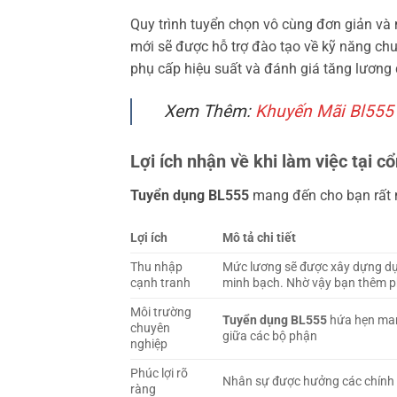
Quy trình tuyển chọn vô cùng đơn giản và m
mới sẽ được hỗ trợ đào tạo về kỹ năng ch
phụ cấp hiệu suất và đánh giá tăng lương đị
Xem Thêm:
Khuyến Mãi Bl555
Lợi ích nhận về khi làm việc tại c
Tuyển dụng BL555
mang đến cho bạn rất nh
Lợi ích
Mô tả chi tiết
Thu nhập
Mức lương sẽ được xây dựng dựa
cạnh tranh
minh bạch. Nhờ vậy bạn thêm ph
Môi trường
Tuyển dụng BL555
hứa hẹn mang
chuyên
giữa các bộ phận
nghiệp
Phúc lợi rõ
Nhân sự được hưởng các chính s
ràng