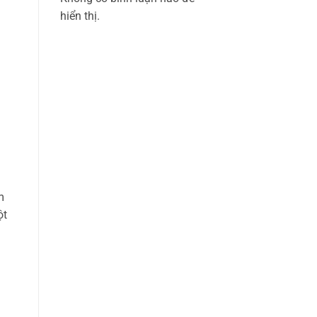
hiển thị.
m
ột