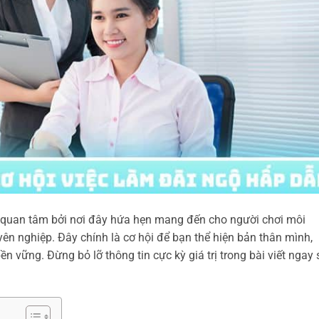
 quan tâm bởi nơi đây hứa hẹn mang đến cho người chơi môi
yên nghiệp. Đây chính là cơ hội để bạn thể hiện bản thân mình,
ền vững. Đừng bỏ lỡ thông tin cực kỳ giá trị trong bài viết ngay