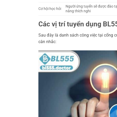
Người ứng tuyển sẽ được đào tạ
Cơ hội học hỏi
năng thích nghi
Các vị trí tuyển dụng BL5
Sau đây là danh sách công việc tại cổng 
cân nhắc: