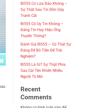
Bl555 Có Lừa Đảo Không –
Sự Thật Sau Tin Đồn Gây
Tranh Cãi
Bl555 Có Uy Tín Không –
Đáng Tin Hay Hiệu Ứng
Truyền Thông?
Đánh Giá Bl555 – Có Thật Sự
Đáng Để Bỏ Tiền Để Trải
Nghiệm?
Bl555 Là Gì? Sự Thật Phía
Sau Cái Tên Khiến Nhiều
Người Tò Mò
 sau
Recent
Comments
Không có bình luận nào để