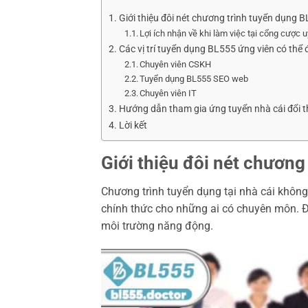
Giới thiệu đôi nét chương trình tuyển dụng 
Lợi ích nhận về khi làm việc tại cổng cược u
Các vị trí tuyển dụng BL555 ứng viên có thể 
Chuyên viên CSKH
Tuyển dụng BL555 SEO web
Chuyên viên IT
Hướng dẫn tham gia ứng tuyển nhà cái đổi 
Lời kết
Giới thiệu đôi nét chươn
Chương trình tuyển dụng tại nhà cái không 
chính thức cho những ai có chuyên môn. Đ
môi trường năng động.