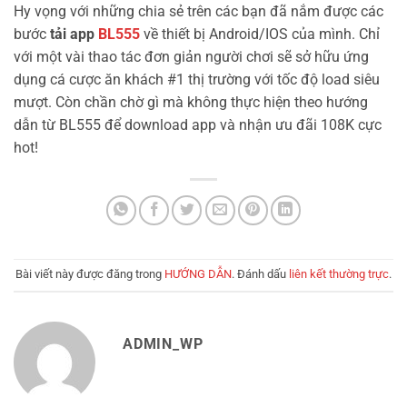
Hy vọng với những chia sẻ trên các bạn đã nắm được các
bước
tải app
BL555
về thiết bị Android/IOS của mình. Chỉ
với một vài thao tác đơn giản người chơi sẽ sở hữu ứng
dụng cá cược ăn khách #1 thị trường với tốc độ load siêu
mượt. Còn chần chờ gì mà không thực hiện theo hướng
dẫn từ BL555 để download app và nhận ưu đãi 108K cực
hot!
Bài viết này được đăng trong
HƯỚNG DẪN
. Đánh dấu
liên kết thường trực
.
ADMIN_WP