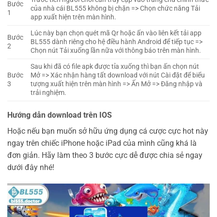
Bước
của nhà cái BL555 không bị chặn => Chọn chức năng Tải
1
app xuất hiện trên màn hình.
Lúc này bạn chọn quét mã Qr hoặc ấn vào liên kết tải app
Bước
BL555 dành riêng cho hệ điều hành Android để tiếp tục =>
2
Chọn nút Tải xuống lần nữa với thông báo trên màn hình.
Sau khi đã có file apk được tỉa xuống thì bạn ấn chọn nút
Bước
Mở => Xác nhận hàng tất download với nút Cài đặt để biểu
3
tượng xuất hiện trên màn hình => Ấn Mở => Đăng nhập và
trải nghiệm.
Hướng dẫn download trên IOS
Hoặc nếu bạn muốn sở hữu ứng dụng cá cược cực hot này
ngay trên chiếc iPhone hoặc iPad của mình cũng khá là
đơn giản. Hãy làm theo 3 bước cực dễ được chia sẻ ngay
dưới đây nhé!