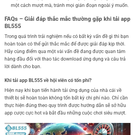
một cách mượt mà, tránh mọi gián đoạn ngoài ý muốn.
FAQs – Giải đáp thắc mắc thường gặp khi tải app
BL555
Trong quá trình trải nghiệm nếu có bất kỳ vấn đề gì thì bạn
hoàn toàn có thể gửi thắc mắc để được giải đáp kịp thời.
Hãy cùng điểm qua một vài vấn đề đang được quan tâm
hàng đầu đối với thao tác download ứng dụng và câu trả
lời dành cho bạn.
Khi tải app BL555 về hội viên có tốn phí?
Hiện nay khi bạn tiến hành tải ứng dụng của nhà cái về
thiết bị sẽ hoàn toàn không tốn bất kỳ chi phí nào. Chỉ cần
thực hiện đúng theo quy trình được hướng dẫn sẽ sở hữu
app cược cực hot và bắt đầu những cuộc chơi siêu mượt.