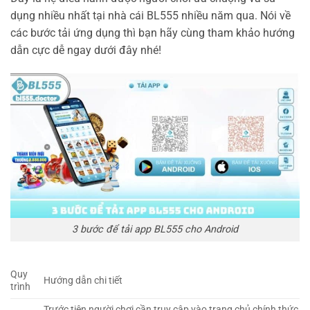
dụng nhiều nhất tại nhà cái BL555 nhiều năm qua. Nói về
các bước tải ứng dụng thì bạn hãy cùng tham khảo hướng
dẫn cực dễ ngay dưới đây nhé!
3 bước để tải app BL555 cho Android
Quy
Hướng dẫn chi tiết
trình
Trước tiên người chơi cần truy cập vào trang chủ chính thức