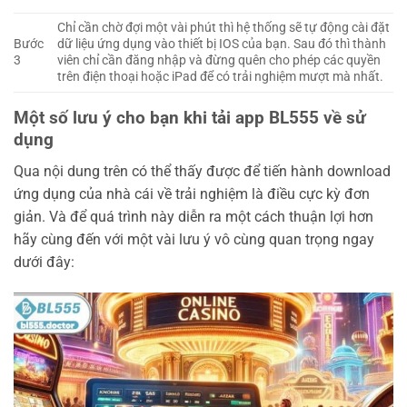
Chỉ cần chờ đợi một vài phút thì hệ thống sẽ tự động cài đặt
Bước
dữ liệu ứng dụng vào thiết bị IOS của bạn. Sau đó thì thành
3
viên chỉ cần đăng nhập và đừng quên cho phép các quyền
trên điện thoại hoặc iPad để có trải nghiệm mượt mà nhất.
Một số lưu ý cho bạn khi tải app BL555 về sử
dụng
Qua nội dung trên có thể thấy được để tiến hành download
ứng dụng của nhà cái về trải nghiệm là điều cực kỳ đơn
giản. Và để quá trình này diễn ra một cách thuận lợi hơn
hãy cùng đến với một vài lưu ý vô cùng quan trọng ngay
dưới đây: