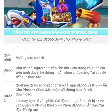
Cách tải app BL555 dành cho iPhone, iPad
Quy
Hướng dẫn chi tiết
trình
Đầu tiên thì người chơi vẫn cần tìm kiếm trang chủ nhà cái
Bước
trên trình duyệt hệ thống => Ấn chọn chức năng Tải app để
1
tiếp tục thao tác.
Quét mã Qr hoặc nhất chọn link tải app BL555 về IOS => Ấn
Cho Phép => Chọn Xác nhận với thông báo từ link
download.
Bước
2
Lúc này bạn sẽ vào phần Cài đặt chung trên thiết bị => Ấn
vào Quản lý VNP và thiết bị => Chọn BL555 => Ấn vào Cài
đặt để tiếp tục.