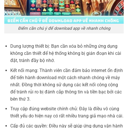
Điểm cần chú ý để download app về nhanh chóng
Dung lượng thiết bị: Bạn cần xóa bỏ những ứng dụng
không cần thiết để hệ thống không bị gián đoạn khi cài
đặt, tránh đầy bộ nhớ.
Kết nối mạng: Thành viên cần đảm bảo internet ổn định
để tiến hành download một cách nhanh chóng về máy
nhất. Đồng thời không sử dụng các kết nối công cộng
để tránh rủi ro bị đánh cắp thông tin và tiền bạc bởi các
bên thứ 3.
Truy cập đúng website chính chủ: Đây là điều vô cùng
thiết yếu do hiện nay có rất nhiều trang giả mạo nhà cái.
Cấp đủ các quyền: Điều này sẽ giúp ứng dụng vận hành