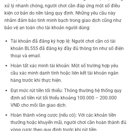
xử lý nhanh chóng, người chơi cần đáp ứng một số điều
kiện cơ bản do nền tảng quy định. Những yêu cầu này
nhằm đảm bảo tính minh bạch trong giao dịch cũng như
bảo vệ an toàn cho tài khoản người dùng:
Tài khoản đã đăng ký hợp lệ: Người chơi cần có tài
khoản BL555 đã đăng ký đầy đủ thông tin như số điện
thoại và email.
Hoàn tất xác minh tài khoản: Một số trường hợp yêu
cầu xác minh danh tính hoặc liên kết tài khoản ngân
hàng trước khi thực hiện.
Đạt mức rút tiền tối thiểu: Thông thường hệ thống quy
định số tiền rút tối thiểu khoảng 100.000 – 200.000
VNĐ cho mỗi lần giao dịch.
Hoàn thành vòng cược (nếu có): Với các khoản tiền
thưởng hoặc khuyến mãi, người chơi cần hoàn thành đủ
vòng cược theo quy định trước khi rút tiền.