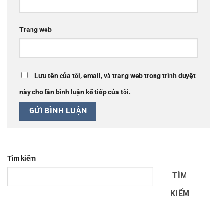
Trang web
Lưu tên của tôi, email, và trang web trong trình duyệt
này cho lần bình luận kế tiếp của tôi.
Tìm kiếm
TÌM
KIẾM