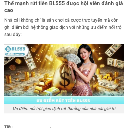
Thế mạnh rút tiền BL555 được hội viên đánh giá
cao
Nhà cái không chỉ là sân chơi cá cược trực tuyến mà còn
ghi điểm bởi hệ thống giao dịch với những ưu điểm nổi trội
sau đây:
Ưu điểm nổi trội giao dịch rút thưởng của nhà cái giải trí
Tiêu