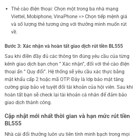
Thẻ cào điện thoại: Chọn một trong ba nhà mạng
Viettel, Mobiphone, VinaPhone => Chọn tiếp mệnh giá
và số lượng thẻ tương ứng với thưởng mình muốn rút
về.
Bước 3: Xác nhận và hoàn tất giao dịch rút tiền BL555
Sau khi điền đầy đủ các thông tin đúng yêu cầu của từng
kênh giao dịch bạn chọn “ Xác nhận”, đối với thẻ cào điện
thoại ấn “ Quy đổi”. Hệ thống sẽ yêu cầu xác thực bằng
mật khẩu cấp 2 hoặc mã OTP. Đây là lớp bảo mật tăng
cường giúp bảo vệ tuyệt đối tài khoản của hội viên. Sau khi
hoàn tất bạn sẽ check lại tài khoản cá nhân để đảm bảo
giao dịch thành công.
Cập nhật mới nhất thời gian và hạn mức rút tiền
BL555
Nhà cái đổi thưởng luôn ưu tiên tính minh bạch trong mọi