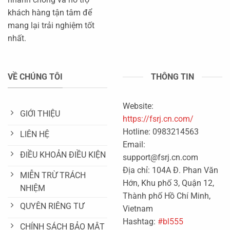
khách hàng tận tâm để
mang lại trải nghiệm tốt
nhất.
VỀ CHÚNG TÔI
THÔNG TIN
Website:
GIỚI THIỆU
https://fsrj.cn.com/
Hotline: 0983214563
LIÊN HỆ
Email:
ĐIỀU KHOẢN ĐIỀU KIỆN
support@fsrj.cn.com
Địa chỉ: 104A Đ. Phan Văn
MIỄN TRỪ TRÁCH
Hớn, Khu phố 3, Quận 12,
NHIỆM
Thành phố Hồ Chí Minh,
QUYÊN RIÊNG TƯ
Vietnam
Hashtag:
#bl555
CHÍNH SÁCH BẢO MẬT