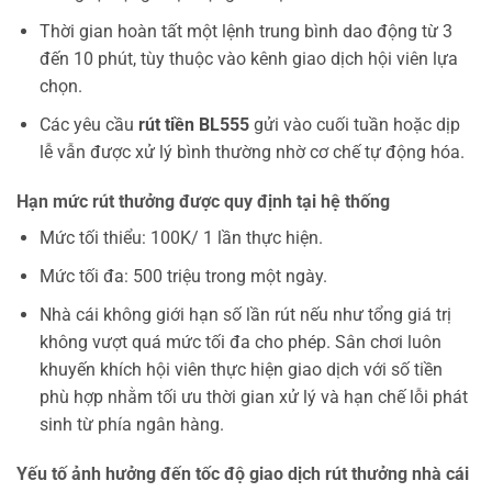
Thời gian hoàn tất một lệnh trung bình dao động từ 3
đến 10 phút, tùy thuộc vào kênh giao dịch hội viên lựa
chọn.
Các yêu cầu
rút tiền BL555
gửi vào cuối tuần hoặc dịp
lễ vẫn được xử lý bình thường nhờ cơ chế tự động hóa.
Hạn mức rút thưởng được quy định tại hệ thống
Mức tối thiểu: 100K/ 1 lần thực hiện.
Mức tối đa: 500 triệu trong một ngày.
Nhà cái không giới hạn số lần rút nếu như tổng giá trị
không vượt quá mức tối đa cho phép. Sân chơi luôn
khuyến khích hội viên thực hiện giao dịch với số tiền
phù hợp nhằm tối ưu thời gian xử lý và hạn chế lỗi phát
sinh từ phía ngân hàng.
Yếu tố ảnh hưởng đến tốc độ giao dịch rút thưởng nhà cái