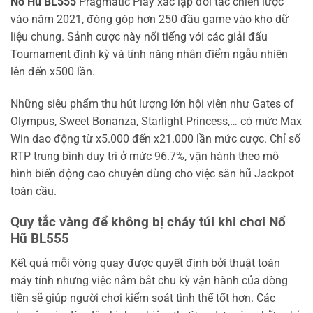
Nổ Hũ BL555
Pragmatic Play xác lập đối tác chiến lược
vào năm 2021, đóng góp hơn 250 đầu game vào kho dữ
liệu chung. Sảnh cược này nổi tiếng với các giải đấu
Tournament định kỳ và tính năng nhân điểm ngẫu nhiên
lên đến x500 lần.
Những siêu phẩm thu hút lượng lớn hội viên như Gates of
Olympus, Sweet Bonanza, Starlight Princess,… có mức Max
Win dao động từ x5.000 đến x21.000 lần mức cược. Chỉ số
RTP trung bình duy trì ở mức 96.7%, vận hành theo mô
hình biến động cao chuyên dùng cho việc săn hũ Jackpot
toàn cầu.
Quy tắc vàng để không bị cháy túi khi chơi Nổ
Hũ BL555
Kết quả mỗi vòng quay được quyết định bởi thuật toán
máy tính nhưng việc nắm bắt chu kỳ vận hành của dòng
tiền sẽ giúp người chơi kiểm soát tình thế tốt hơn. Các