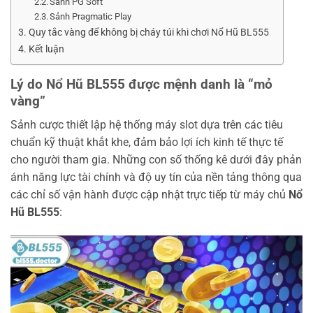
Sảnh PG Soft
Sảnh Pragmatic Play
Quy tắc vàng để không bị cháy túi khi chơi Nổ Hũ BL555
Kết luận
Lý do Nổ Hũ BL555 được mệnh danh là “mỏ
vàng”
Sảnh cược thiết lập hệ thống máy slot dựa trên các tiêu
chuẩn kỹ thuật khắt khe, đảm bảo lợi ích kinh tế thực tế
cho người tham gia. Những con số thống kê dưới đây phản
ánh năng lực tài chính và độ uy tín của nền tảng thông qua
các chỉ số vận hành được cập nhật trực tiếp từ máy chủ
Nổ
Hũ BL555
: