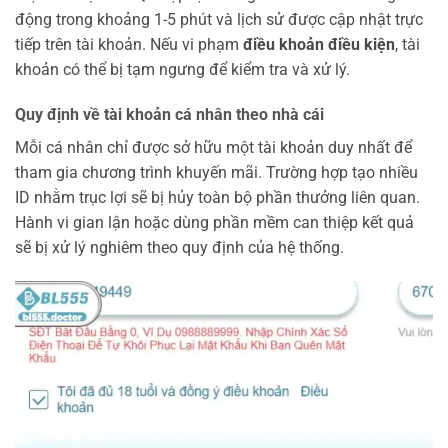
động trong khoảng 1-5 phút và lịch sử được cập nhật trực
tiếp trên tài khoản. Nếu vi phạm
điều khoản điều kiện
, tài
khoản có thể bị tạm ngưng để kiểm tra và xử lý.
Quy định về tài khoản cá nhân theo nhà cái
Mỗi cá nhân chỉ được sở hữu một tài khoản duy nhất để
tham gia chương trình khuyến mãi. Trường hợp tạo nhiều
ID nhằm trục lợi sẽ bị hủy toàn bộ phần thưởng liên quan.
Hành vi gian lận hoặc dùng phần mềm can thiệp kết quả
sẽ bị xử lý nghiêm theo quy định của hệ thống.