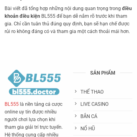
Bài viết đã tổng hợp những nội dung quan trọng trong
điều
khoản điều kiện
BL555 để bạn dễ nắm rõ trước khi tham
gia. Chỉ cần tuân thủ đúng quy định, bạn sẽ hạn chế được
rủi ro không đáng có và tham gia một cách thoải mái hơn.
SẢN PHẨM
THỂ THAO
LIVE CASINO
BL555
là nền tảng cá cược
online uy tín được nhiều
BẮN CÁ
người chơi lựa chọn khi
tham gia giải trí trực tuyến.
NỔ HŨ
Hệ thống cung cấp nhiều