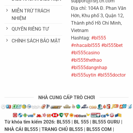
support@fsrj.cn.com
Địa chỉ: 104A Đ. Phan Văn
MIỄN TRỪ TRÁCH
Hớn, Khu phố 3, Quận 12,
NHIỆM
Thành phố Hồ Chí Minh,
QUYÊN RIÊNG TƯ
Vietnam
Hashtag:
#bl555
CHÍNH SÁCH BẢO MẬT
#nhacaibl555
#bl555bet
#bl555casino
#bl555thethao
#bl555dangnhap
#bl555uytin
#bl555doctor
NHÀ CUNG CẤP TRÒ CHƠI
Từ khóa tìm kiếm 2026:
BL555 | BL 555 | BL555 GURU |
NHÀ CÁI BL555 | TRANG CHỦ BL555 | BL555 COM |