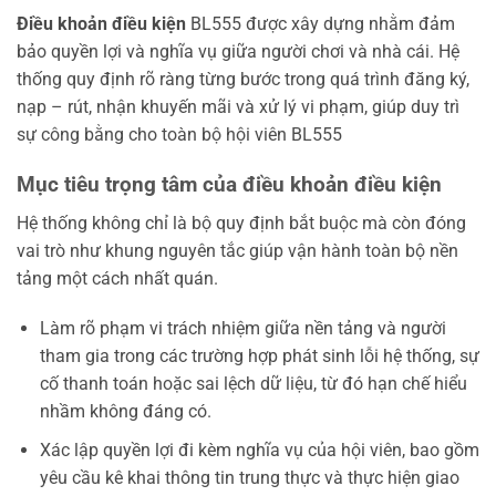
Điều khoản điều kiện
BL555 được xây dựng nhằm đảm
bảo quyền lợi và nghĩa vụ giữa người chơi và nhà cái. Hệ
thống quy định rõ ràng từng bước trong quá trình đăng ký,
nạp – rút, nhận khuyến mãi và xử lý vi phạm, giúp duy trì
sự công bằng cho toàn bộ hội viên BL555
Mục tiêu trọng tâm của điều khoản điều kiện
Hệ thống không chỉ là bộ quy định bắt buộc mà còn đóng
vai trò như khung nguyên tắc giúp vận hành toàn bộ nền
tảng một cách nhất quán.
Làm rõ phạm vi trách nhiệm giữa nền tảng và người
tham gia trong các trường hợp phát sinh lỗi hệ thống, sự
cố thanh toán hoặc sai lệch dữ liệu, từ đó hạn chế hiểu
nhầm không đáng có.
Xác lập quyền lợi đi kèm nghĩa vụ của hội viên, bao gồm
yêu cầu kê khai thông tin trung thực và thực hiện giao