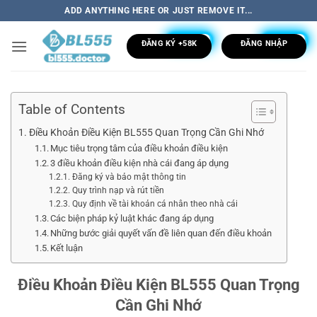
Bỏ
ADD ANYTHING HERE OR JUST REMOVE IT...
qua
nội
ĐĂNG KÝ +58K
ĐĂNG NHẬP
dung
Table of Contents
Điều Khoản Điều Kiện BL555 Quan Trọng Cần Ghi Nhớ
Mục tiêu trọng tâm của điều khoản điều kiện
3 điều khoản điều kiện nhà cái đang áp dụng
Đăng ký và bảo mật thông tin
Quy trình nạp và rút tiền
Quy định về tài khoản cá nhân theo nhà cái
Các biện pháp kỷ luật khác đang áp dụng
Những bước giải quyết vấn đề liên quan đến điều khoản
Kết luận
Điều Khoản Điều Kiện BL555 Quan Trọng
Cần Ghi Nhớ