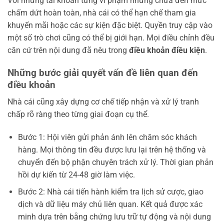
Với những tài khoản từng vi phạm nhưng chưa đến mức
chấm dứt hoàn toàn, nhà cái có thể hạn chế tham gia
khuyến mãi hoặc các sự kiện đặc biệt. Quyền truy cập vào
một số trò chơi cũng có thể bị giới hạn. Mọi điều chỉnh đều
căn cứ trên nội dung đã nêu trong
điều khoản điều kiện
.
Những bước giải quyết vấn đề liên quan đến
điều khoản
Nhà cái cũng xây dựng cơ chế tiếp nhận và xử lý tranh
chấp rõ ràng theo từng giai đoạn cụ thể.
Bước 1: Hội viên gửi phản ánh lên chăm sóc khách
hàng. Mọi thông tin đều được lưu lại trên hệ thống và
chuyển đến bộ phận chuyên trách xử lý. Thời gian phản
hồi dự kiến từ 24-48 giờ làm việc.
Bước 2: Nhà cái tiến hành kiểm tra lịch sử cược, giao
dịch và dữ liệu máy chủ liên quan. Kết quả được xác
minh dựa trên bằng chứng lưu trữ tự động và nội dung