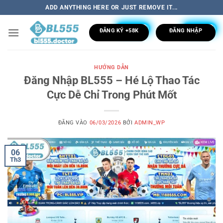
Bỏ
ADD ANYTHING HERE OR JUST REMOVE IT...
qua
nội
ĐĂNG KÝ +58K
ĐĂNG NHẬP
dung
HƯỚNG DẪN
Đăng Nhập BL555 – Hé Lộ Thao Tác
Cực Dễ Chỉ Trong Phút Mốt
ĐĂNG VÀO
06/03/2026
BỞI
ADMIN_WP
06
Th3