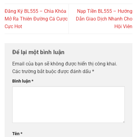
Đăng Ký BL555 – Chìa Khóa
Nạp Tiền BL555 – Hướng
Mở Ra Thiên Đường Cá Cược
Dẫn Giao Dịch Nhanh Cho
Cực Hot
Hội Viên
Để lại một bình luận
Email của bạn sẽ không được hiển thị công khai.
Các trường bắt buộc được đánh dấu
*
Bình luận
*
Tên
*