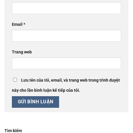
Email
*
Trang web
Lưu tên của tôi, email, và trang web trong trình duyệt
này cho lần bình luận kế tiếp của tôi.
Tìm kiếm