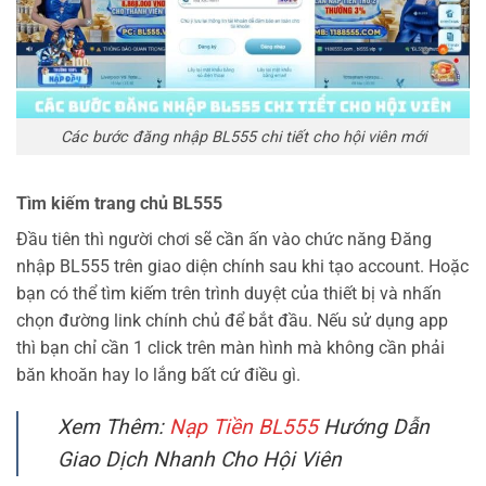
Các bước đăng nhập BL555 chi tiết cho hội viên mới
Tìm kiếm trang chủ BL555
Đầu tiên thì người chơi sẽ cần ấn vào chức năng Đăng
nhập BL555 trên giao diện chính sau khi tạo account. Hoặc
bạn có thể tìm kiếm trên trình duyệt của thiết bị và nhấn
chọn đường link chính chủ để bắt đầu. Nếu sử dụng app
thì bạn chỉ cần 1 click trên màn hình mà không cần phải
băn khoăn hay lo lắng bất cứ điều gì.
Xem Thêm:
Nạp Tiền BL555
Hướng Dẫn
Giao Dịch Nhanh Cho Hội Viên