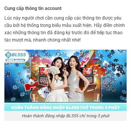
Cung cấp thông tin account
Lúc này người chơi cần cung cấp các thông tin được yêu
cầu bởi hệ thống trong biểu mẫu xuất hiện. Hãy điền chính
xác những thông tin đã đăng ký trước đó để tiếp tục thao
tác mượt mà, nhanh chóng nhất nhé!
Hoàn thành đăng nhập BL555 chỉ trong 3 phút