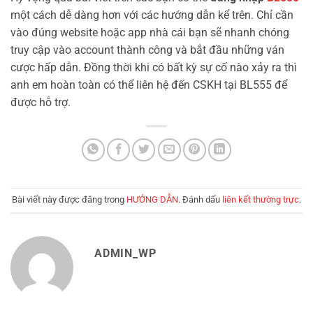
một cách dễ dàng hơn với các hướng dẫn kể trên. Chỉ cần
vào đúng website hoặc app nhà cái bạn sẽ nhanh chóng
truy cập vào account thành công và bắt đầu những ván
cược hấp dẫn. Đồng thời khi có bất kỳ sự cố nào xảy ra thì
anh em hoàn toàn có thể liên hệ đến CSKH tại BL555 để
được hỗ trợ.
Bài viết này được đăng trong
HƯỚNG DẪN
. Đánh dấu
liên kết thường trực
.
ADMIN_WP