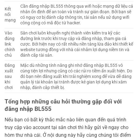
Cần đăng nhập BL555 thông qua wifi hoặc mạng dữ liệu cá
Kết
nhân ổn định để an toàn và tránh sự gián đoạn. Bởi bạn sẽ
nối
có nguy cơ bị đánh cắp thông tin, tài sản nếu sử dụng wifi
mạng
công cộng có mã độc từ hacker.
Vào
Sân chơi luôn khuyến nghị thành viên kiểm tra kỹ các
đúng
đường link trước khi truy cập và đăng nhập, tham gia cá
link
cược. Bởi hiện nay có rất nhiều nền tảng lừa đảo khi thiết kế
chính
website tương đồng với nhà cái nhằm lợi dụng niềm tin và
chủ
đánh cắp tài sản.
Đăng
Mặc dù những tính năng ghi nhớ đăng nhập BL555 vô
xuất
cùng tiện lợi nhưng cũng có các rủi ro tiềm ẩn xuất hiện. Do
sau
đó bạn nên đăng xuất khi trải nghiệm xong để vừa dễ dàng
khi
quản lý tài khoản lại tránh được kẻ gian lợi dụng khi xâm
chơi
nhập, đánh cắp thiết bị.
Tổng hợp những câu hỏi thường gặp đối với
đăng nhập BL555
Nếu bạn có bất kỳ thắc mắc nào liên quan đến quá trình
truy cập vào account tại sân chơi thì hãy gửi về ngay cho
hòm thư nhà cái. Ở nội dung này hãy cùng chúng tôi điểm