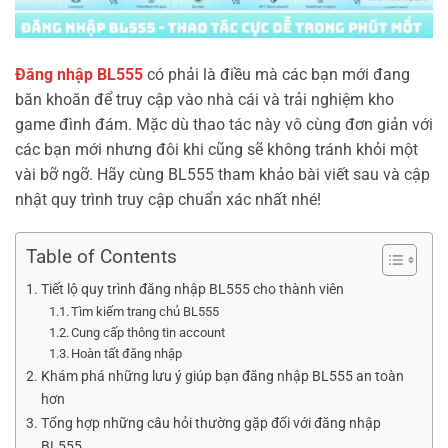
Đăng nhập BL555
có phải là điều mà các bạn mới đang
băn khoăn để truy cập vào nhà cái và trải nghiệm kho
game đình đám. Mặc dù thao tác này vô cùng đơn giản với
các bạn mới nhưng đôi khi cũng sẽ không tránh khỏi một
vài bỡ ngỡ. Hãy cùng BL555 tham khảo bài viết sau và cập
nhật quy trình truy cập chuẩn xác nhất nhé!
Table of Contents
Tiết lộ quy trình đăng nhập BL555 cho thành viên
Tìm kiếm trang chủ BL555
Cung cấp thông tin account
Hoàn tất đăng nhập
Khám phá những lưu ý giúp bạn đăng nhập BL555 an toàn
hơn
Tổng hợp những câu hỏi thường gặp đối với đăng nhập
BL555