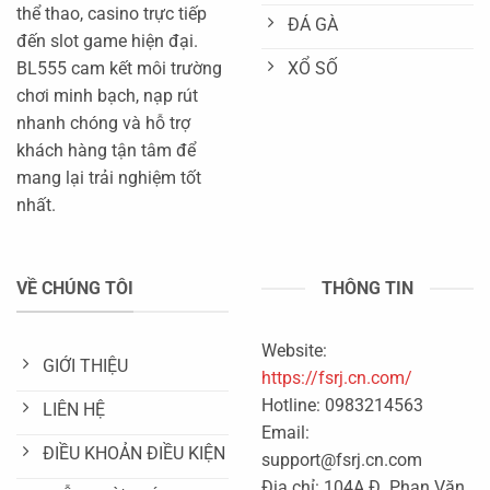
thể thao, casino trực tiếp
ĐÁ GÀ
đến slot game hiện đại.
XỔ SỐ
BL555 cam kết môi trường
chơi minh bạch, nạp rút
nhanh chóng và hỗ trợ
khách hàng tận tâm để
mang lại trải nghiệm tốt
nhất.
VỀ CHÚNG TÔI
THÔNG TIN
Website:
GIỚI THIỆU
https://fsrj.cn.com/
Hotline: 0983214563
LIÊN HỆ
Email:
ĐIỀU KHOẢN ĐIỀU KIỆN
support@fsrj.cn.com
Địa chỉ: 104A Đ. Phan Văn