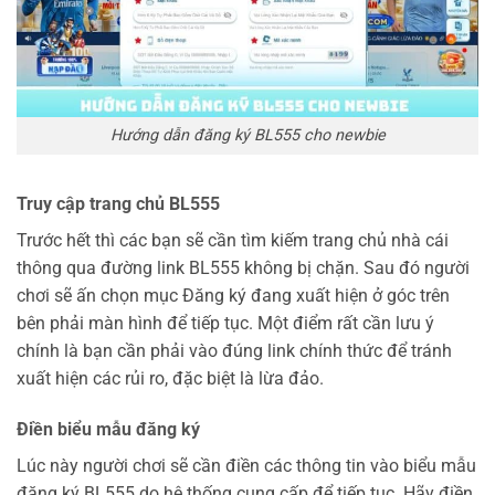
Hướng dẫn đăng ký BL555 cho newbie
Truy cập trang chủ BL555
Trước hết thì các bạn sẽ cần tìm kiếm trang chủ nhà cái
thông qua đường link BL555 không bị chặn. Sau đó người
chơi sẽ ấn chọn mục Đăng ký đang xuất hiện ở góc trên
bên phải màn hình để tiếp tục. Một điểm rất cần lưu ý
chính là bạn cần phải vào đúng link chính thức để tránh
xuất hiện các rủi ro, đặc biệt là lừa đảo.
Điền biểu mẫu đăng ký
Lúc này người chơi sẽ cần điền các thông tin vào biểu mẫu
đăng ký BL555 do hệ thống cung cấp để tiếp tục. Hãy điền