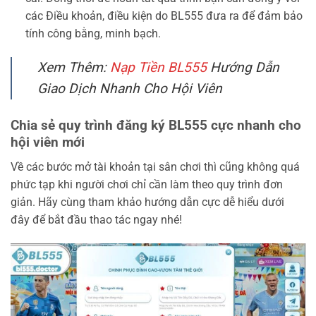
các Điều khoản, điều kiện do BL555 đưa ra để đảm bảo
tính công bằng, minh bạch.
Xem Thêm:
Nạp Tiền BL555
Hướng Dẫn
Giao Dịch Nhanh Cho Hội Viên
Chia sẻ quy trình đăng ký BL555 cực nhanh cho
hội viên mới
Về các bước mở tài khoản tại sân chơi thì cũng không quá
phức tạp khi người chơi chỉ cần làm theo quy trình đơn
giản. Hãy cùng tham khảo hướng dẫn cực dễ hiểu dưới
đây để bắt đầu thao tác ngay nhé!