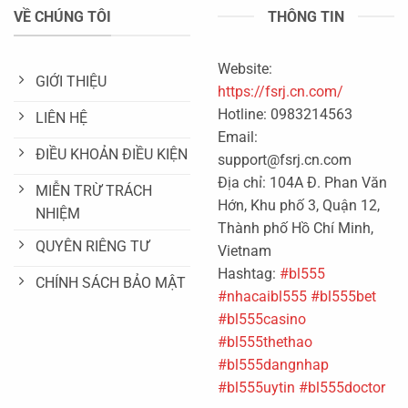
VỀ CHÚNG TÔI
THÔNG TIN
Website:
GIỚI THIỆU
https://fsrj.cn.com/
Hotline: 0983214563
LIÊN HỆ
Email:
ĐIỀU KHOẢN ĐIỀU KIỆN
support@fsrj.cn.com
Địa chỉ: 104A Đ. Phan Văn
MIỄN TRỪ TRÁCH
Hớn, Khu phố 3, Quận 12,
NHIỆM
Thành phố Hồ Chí Minh,
QUYÊN RIÊNG TƯ
Vietnam
Hashtag:
#bl555
CHÍNH SÁCH BẢO MẬT
#nhacaibl555
#bl555bet
#bl555casino
#bl555thethao
#bl555dangnhap
#bl555uytin
#bl555doctor