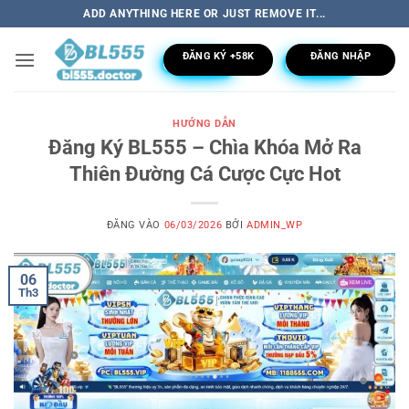
Bỏ
ADD ANYTHING HERE OR JUST REMOVE IT...
qua
nội
ĐĂNG KÝ +58K
ĐĂNG NHẬP
dung
HƯỚNG DẪN
Đăng Ký BL555 – Chìa Khóa Mở Ra
Thiên Đường Cá Cược Cực Hot
ĐĂNG VÀO
06/03/2026
BỞI
ADMIN_WP
06
Th3