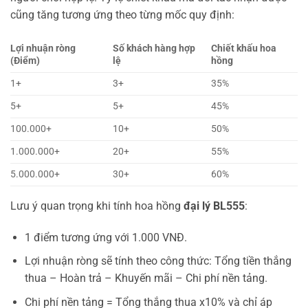
cũng tăng tương ứng theo từng mốc quy định:
Lợi nhuận ròng
Số khách hàng hợp
Chiết khấu hoa
(Điểm)
lệ
hồng
1+
3+
35%
5+
5+
45%
100.000+
10+
50%
1.000.000+
20+
55%
5.000.000+
30+
60%
Lưu ý quan trọng khi tính hoa hồng
đại lý BL555
:
1 điểm tương ứng với 1.000 VNĐ.
Lợi nhuận ròng sẽ tính theo công thức: Tổng tiền thắng
thua – Hoàn trả – Khuyến mãi – Chi phí nền tảng.
Chi phí nền tảng = Tổng thắng thua x10% và chỉ áp