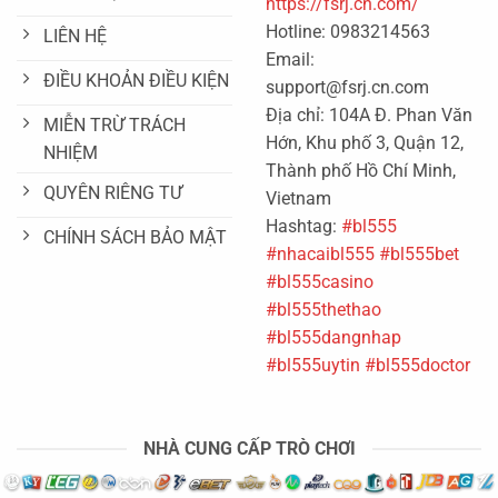
https://fsrj.cn.com/
Hotline: 0983214563
LIÊN HỆ
Email:
ĐIỀU KHOẢN ĐIỀU KIỆN
support@fsrj.cn.com
Địa chỉ: 104A Đ. Phan Văn
MIỄN TRỪ TRÁCH
Hớn, Khu phố 3, Quận 12,
NHIỆM
Thành phố Hồ Chí Minh,
QUYÊN RIÊNG TƯ
Vietnam
Hashtag:
#bl555
CHÍNH SÁCH BẢO MẬT
#nhacaibl555
#bl555bet
#bl555casino
#bl555thethao
#bl555dangnhap
#bl555uytin
#bl555doctor
NHÀ CUNG CẤP TRÒ CHƠI