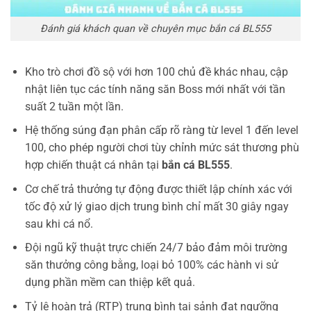
Đánh giá khách quan về chuyên mục bắn cá BL555
Kho trò chơi đồ sộ với hơn 100 chủ đề khác nhau, cập
nhật liên tục các tính năng săn Boss mới nhất với tần
suất 2 tuần một lần.
Hệ thống súng đạn phân cấp rõ ràng từ level 1 đến level
100, cho phép người chơi tùy chỉnh mức sát thương phù
hợp chiến thuật cá nhân tại
bắn cá BL555
.
Cơ chế trả thưởng tự động được thiết lập chính xác với
tốc độ xử lý giao dịch trung bình chỉ mất 30 giây ngay
sau khi cá nổ.
Đội ngũ kỹ thuật trực chiến 24/7 bảo đảm môi trường
săn thưởng công bằng, loại bỏ 100% các hành vi sử
dụng phần mềm can thiệp kết quả.
Tỷ lệ hoàn trả (RTP) trung bình tại sảnh đạt ngưỡng