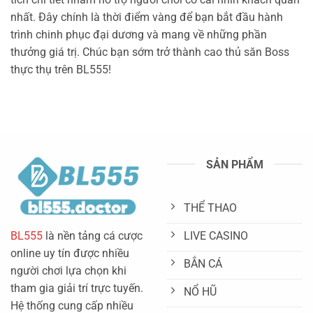
nhất. Đây chính là thời điểm vàng để bạn bắt đầu hành
trình chinh phục đại dương và mang về những phần
thưởng giá trị. Chúc bạn sớm trở thành cao thủ săn Boss
thực thụ trên BL555!
SẢN PHẨM
THỂ THAO
LIVE CASINO
BL555
là nền tảng cá cược
online uy tín được nhiều
BẮN CÁ
người chơi lựa chọn khi
tham gia giải trí trực tuyến.
NỔ HŨ
Hệ thống cung cấp nhiều