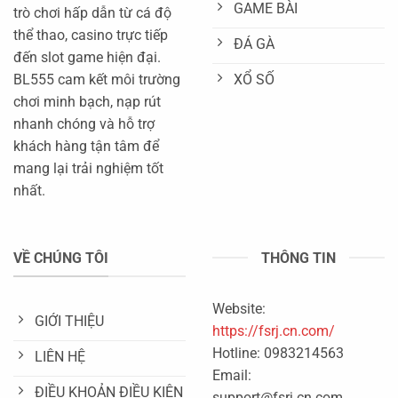
GAME BÀI
trò chơi hấp dẫn từ cá độ
thể thao, casino trực tiếp
ĐÁ GÀ
đến slot game hiện đại.
XỔ SỐ
BL555 cam kết môi trường
chơi minh bạch, nạp rút
nhanh chóng và hỗ trợ
khách hàng tận tâm để
mang lại trải nghiệm tốt
nhất.
VỀ CHÚNG TÔI
THÔNG TIN
Website:
GIỚI THIỆU
https://fsrj.cn.com/
Hotline: 0983214563
LIÊN HỆ
Email:
ĐIỀU KHOẢN ĐIỀU KIỆN
support@fsrj.cn.com