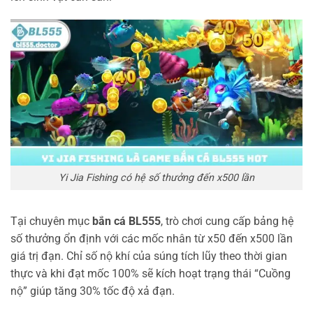
Yi Jia Fishing có hệ số thưởng đến x500 lần
Tại chuyên mục
bắn cá BL555
, trò chơi cung cấp bảng hệ
số thưởng ổn định với các mốc nhân từ x50 đến x500 lần
giá trị đạn. Chỉ số nộ khí của súng tích lũy theo thời gian
thực và khi đạt mốc 100% sẽ kích hoạt trạng thái “Cuồng
nộ” giúp tăng 30% tốc độ xả đạn.