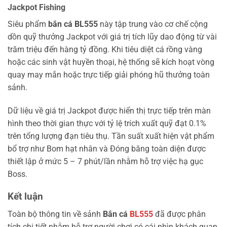
Jackpot Fishing
Siêu phẩm
bắn cá BL555
này tập trung vào cơ chế cộng
dồn quỹ thưởng Jackpot với giá trị tích lũy dao động từ vài
trăm triệu đến hàng tỷ đồng. Khi tiêu diệt cá rồng vàng
hoặc các sinh vật huyền thoại, hệ thống sẽ kích hoạt vòng
quay may mắn hoặc trực tiếp giải phóng hũ thưởng toàn
sảnh.
Dữ liệu về giá trị Jackpot được hiển thị trực tiếp trên màn
hình theo thời gian thực với tỷ lệ trích xuất quỹ đạt 0.1%
trên tổng lượng đạn tiêu thụ. Tần suất xuất hiện vật phẩm
bổ trợ như Bom hạt nhân và Đóng băng toàn diện được
thiết lập ở mức 5 – 7 phút/lần nhằm hỗ trợ việc hạ gục
Boss.
Kết luận
Toàn bộ thông tin về sảnh
Bắn cá
BL555
đã được phân
tích chi tiết nhằm hỗ trợ người chơi có cái nhìn khách quan